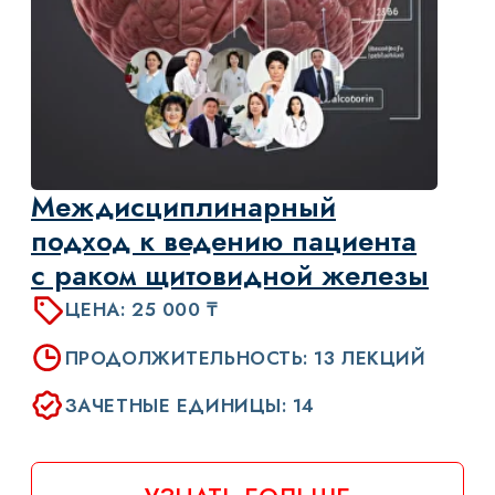
Коррекция осложнений
противоопухолевой