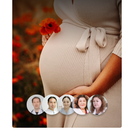
Колоректальный скрининг
и воспалительные
заболевания кишечника:
от визуализации к
интерпретации
ЦЕНА: 25 000 ₸